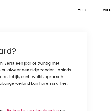
Home
Voed
hard?
. Eerst een jaar of twintig mét
nu alweer een tijdje zonder. En sinds
en lieflijk, dunbevolkt, agrarisch
 naburige weiland kan horen snurken.
mer:
Richard is verpleegkundige
en